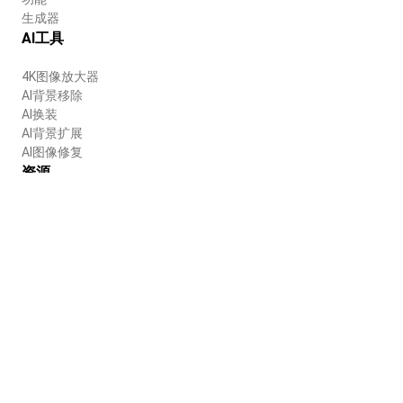
生成器
AI工具
4K图像放大器
AI背景移除
AI换装
AI背景扩展
AI图像修复
资源
博客
帮助中心
公司
关于我们
招聘
使用条款
隐私政策
中文