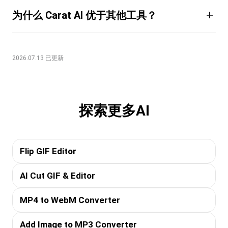
+
为什么 Carat AI 优于其他工具？
2026.07.13 已更新
探索更多AI
Flip GIF Editor
AI Cut GIF & Editor
MP4 to WebM Converter
Add Image to MP3 Converter