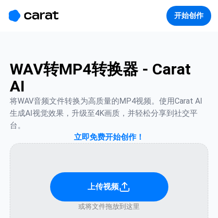
홈
미니에이전트
무료 이미지
모델
생성
소개
开始创作
WAV转MP4转换器 - Carat
AI
将WAV音频文件转换为高质量的MP4视频。使用Carat AI
生成AI视觉效果，升级至4K画质，并轻松分享到社交平
台。
立即免费开始创作！
上传视频
或将文件拖放到这里