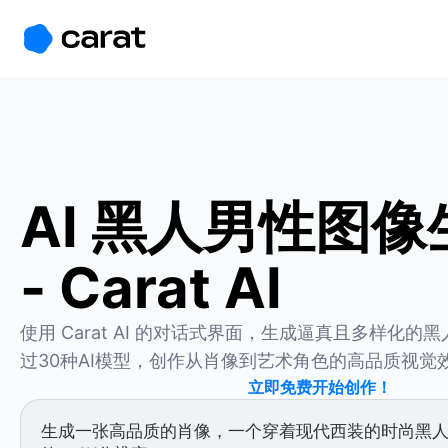
홈
미니에이전트
무료 이미지
모델
생성
소개
AI 黑人男性图
- Carat AI
使用 Carat AI 的对话式界面，生成逼真且多样化
过30种AI模型，创作从肖像到艺术角色的高品质视觉
立即免费开始创作！