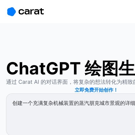
홈
미니에이전트
무료 이미지
모델
생성
소개
ChatGPT 绘图
通过 Carat AI 的对话界面，将复杂的想法转化为精
立即免费开始创作！