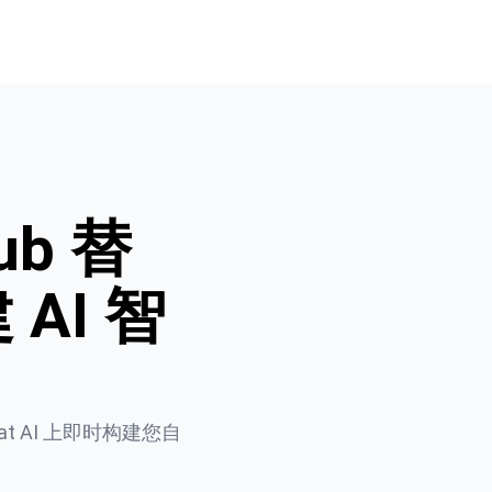
Hub 替
AI 智
rat AI 上即时构建您自