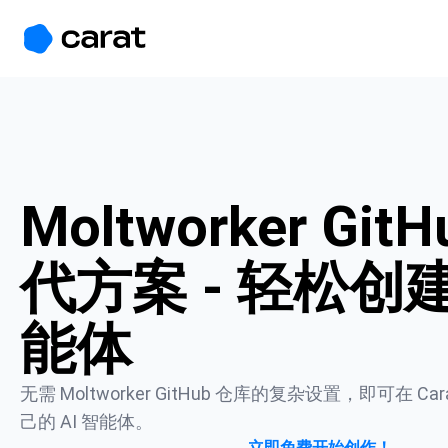
홈
미니에이전트
무료 이미지
모델
생성
소개
Moltworker Git
代方案 - 轻松创建 
能体
无需 Moltworker GitHub 仓库的复杂设置，即可在 Ca
己的 AI 智能体。
立即免费开始创作！