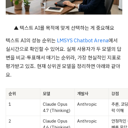
▲ 텍스트 AI를 목적에 맞게 선택하는 게 중요해요
텍스트 AI의 성능 순위는
LMSYS Chatbot Arena
에서
실시간으로 확인할 수 있어요. 실제 사용자가 두 모델의 답
변을 비교·투표해서 매기는 순위라, 가장 현실적인 지표로
평가받고 있죠. 현재 상위권 모델을 정리하면 아래와 같아
요.
순위
모델
개발사
강점
1
Claude Opus
Anthropic
추론, 코딩
4.7 (Thinking)
락 이해
2
Claude Opus
Anthropic
안정적인 
4.6 (Thinking)
빠른 응답