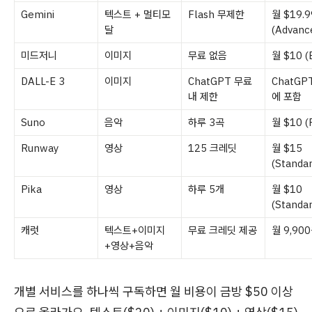
Gemini
텍스트 + 멀티모
Flash 무제한
월 $19.9
달
(Advanc
미드저니
이미지
무료 없음
월 $10 (B
DALL-E 3
이미지
ChatGPT 무료
ChatGPT
내 제한
에 포함
Suno
음악
하루 3곡
월 $10 (
Runway
영상
125 크레딧
월 $15
(Standar
Pika
영상
하루 5개
월 $10
(Standar
캐럿
텍스트+이미지
무료 크레딧 제공
월 9,90
+영상+음악
개별 서비스를 하나씩 구독하면 월 비용이 금방 $50 이상