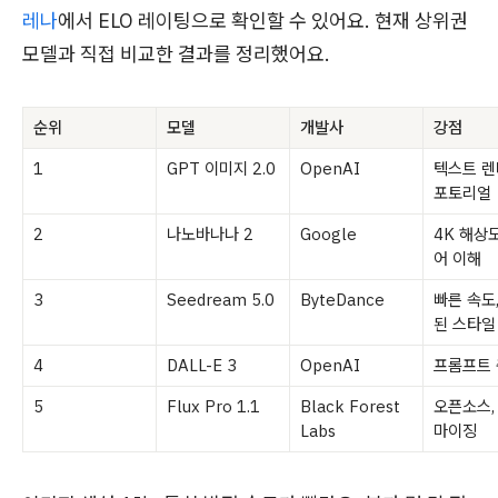
레나
에서 ELO 레이팅으로 확인할 수 있어요. 현재 상위권
모델과 직접 비교한 결과를 정리했어요.
순위
모델
개발사
강점
1
GPT 이미지 2.0
OpenAI
텍스트 렌
포토리얼
2
나노바나나 2
Google
4K 해상도
어 이해
3
Seedream 5.0
ByteDance
빠른 속도
된 스타일
4
DALL-E 3
OpenAI
프롬프트
5
Flux Pro 1.1
Black Forest
오픈소스,
Labs
마이징