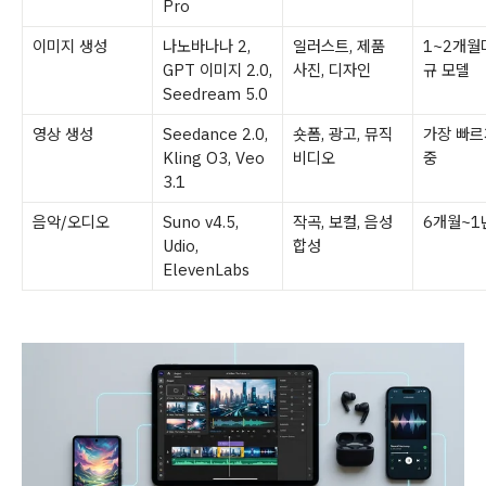
Pro
이미지 생성
나노바나나 2,
일러스트, 제품
1~2개월
GPT 이미지 2.0,
사진, 디자인
규 모델
Seedream 5.0
영상 생성
Seedance 2.0,
숏폼, 광고, 뮤직
가장 빠르
Kling O3, Veo
비디오
중
3.1
음악/오디오
Suno v4.5,
작곡, 보컬, 음성
6개월~1
Udio,
합성
ElevenLabs