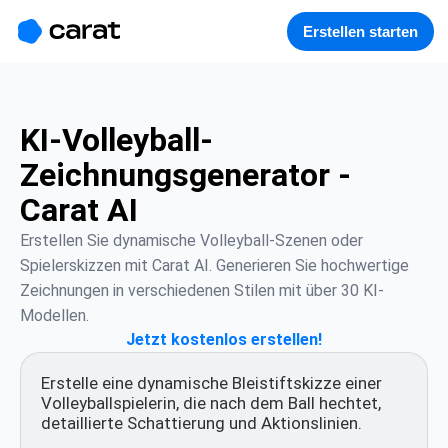
홈
미니에이전트
무료 이미지
모델
생성
소개
Erstellen starten
KI-Volleyball-
Zeichnungsgenerator -
Carat AI
Erstellen Sie dynamische Volleyball-Szenen oder 
Spielerskizzen mit Carat AI. Generieren Sie hochwertige 
Zeichnungen in verschiedenen Stilen mit über 30 KI-
Modellen.
Jetzt kostenlos erstellen!