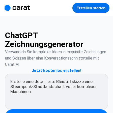
홈
미니에이전트
무료 이미지
모델
생성
소개
Erstellen starten
ChatGPT
Zeichnungsgenerator
Verwandeln Sie komplexe Ideen in exquisite Zeichnungen 
und Skizzen über eine Konversationsschnittstelle mit 
Carat AI.
Jetzt kostenlos erstellen!