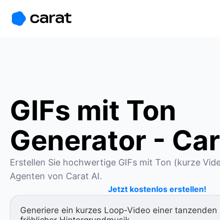
홈
미니에이전트
무료 이미지
모델
생성
소개
GIFs mit Ton
Generator - Car
Erstellen Sie hochwertige GIFs mit Ton (kurze Vide
Agenten von Carat AI.
Jetzt kostenlos erstellen!