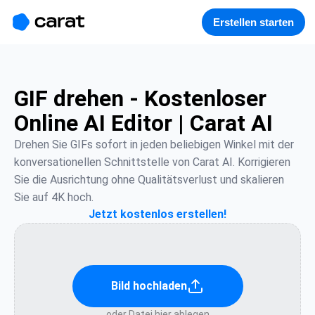
홈
미니에이전트
무료 이미지
모델
생성
소개
Erstellen starten
GIF drehen - Kostenloser
Online AI Editor | Carat AI
Drehen Sie GIFs sofort in jeden beliebigen Winkel mit der 
konversationellen Schnittstelle von Carat AI. Korrigieren 
Sie die Ausrichtung ohne Qualitätsverlust und skalieren 
Sie auf 4K hoch.
Jetzt kostenlos erstellen!
Bild hochladen
oder Datei hier ablegen