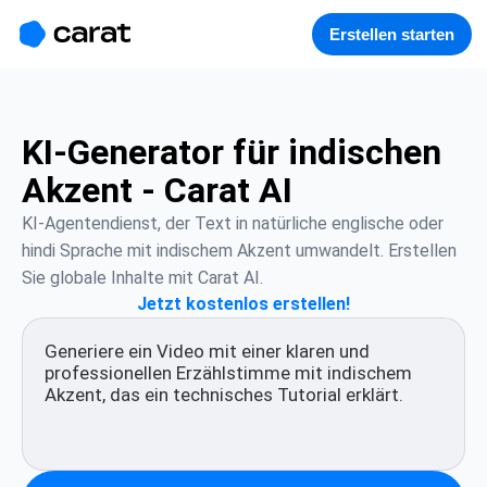
홈
미니에이전트
무료 이미지
모델
생성
소개
Erstellen starten
KI-Generator für indischen
Akzent - Carat AI
KI-Agentendienst, der Text in natürliche englische oder 
hindi Sprache mit indischem Akzent umwandelt. Erstellen 
Sie globale Inhalte mit Carat AI.
Jetzt kostenlos erstellen!