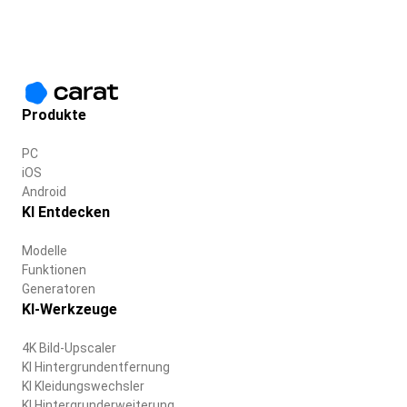
Produkte
PC
iOS
Android
KI Entdecken
Modelle
Funktionen
Generatoren
KI-Werkzeuge
4K Bild-Upscaler
KI Hintergrundentfernung
KI Kleidungswechsler
KI Hintergrunderweiterung