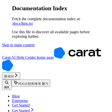
Documentation Index
Fetch the complete documentation index at:
/docs/llms.txt
Use this file to discover all available pages before
exploring further.
Skip to main content
Carat AI Help Center
home page
한국어
어시스턴트에게 묻기
⌘
K
Blog
Enterprise
Get Started
Get Started