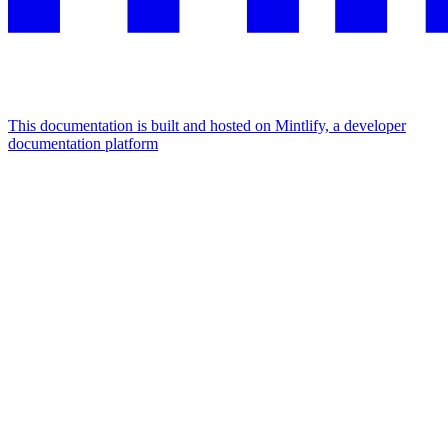
This documentation is built and hosted on Mintlify, a developer
documentation platform
Assistant
Responses
are
generated
using
AI
and
may
contain
mistakes.