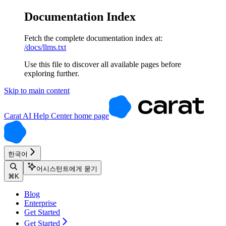
Documentation Index
Fetch the complete documentation index at:
/docs/llms.txt
Use this file to discover all available pages before
exploring further.
Skip to main content
Carat AI Help Center
home page
한국어
어시스턴트에게 묻기
⌘
K
Blog
Enterprise
Get Started
Get Started