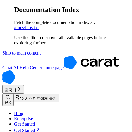
Documentation Index
Fetch the complete documentation index at:
/docs/llms.txt
Use this file to discover all available pages before
exploring further.
Skip to main content
Carat AI Help Center
home page
한국어
어시스턴트에게 묻기
⌘
K
Blog
Enterprise
Get Started
Get Started