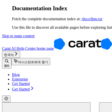
Documentation Index
Fetch the complete documentation index at:
/docs/llms.txt
Use this file to discover all available pages before exploring fur
Skip to main content
Carat AI Help Center
home page
한국어
어시스턴트에게 묻기
⌘
K
Blog
Enterprise
Get Started
Get Started