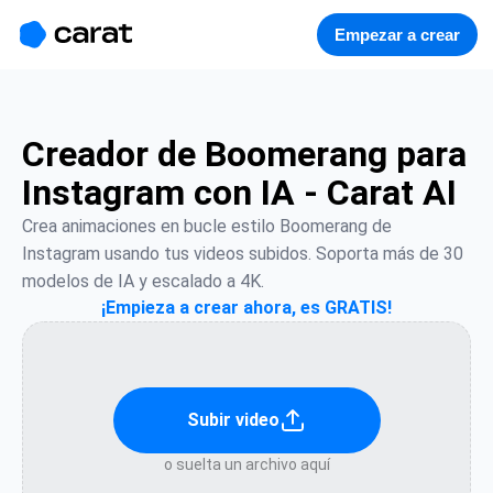
홈
미니에이전트
무료 이미지
모델
생성
소개
Empezar a crear
Creador de Boomerang para
Instagram con IA - Carat AI
Crea animaciones en bucle estilo Boomerang de 
Instagram usando tus videos subidos. Soporta más de 30 
modelos de IA y escalado a 4K.
¡Empieza a crear ahora, es GRATIS!
Subir video
o suelta un archivo aquí