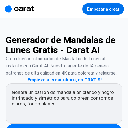
홈
미니에이전트
무료 이미지
모델
생성
소개
Empezar a crear
Generador de Mandalas de
Lunes Gratis - Carat AI
Crea diseños intrincados de Mandalas de Lunes al 
instante con Carat AI. Nuestro agente de IA genera 
patrones de alta calidad en 4K para colorear y relajarse.
¡Empieza a crear ahora, es GRATIS!