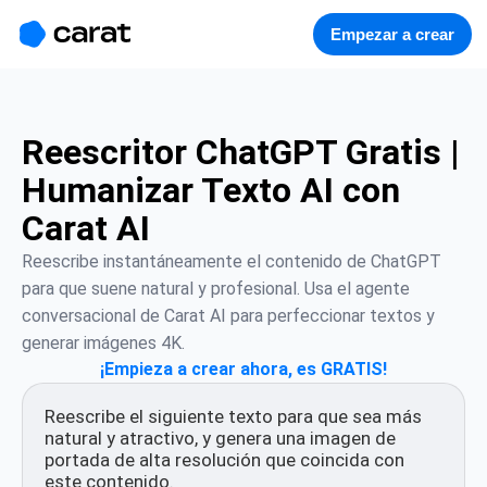
홈
미니에이전트
무료 이미지
모델
생성
소개
Empezar a crear
Reescritor ChatGPT Gratis |
Humanizar Texto AI con
Carat AI
Reescribe instantáneamente el contenido de ChatGPT 
para que suene natural y profesional. Usa el agente 
conversacional de Carat AI para perfeccionar textos y 
generar imágenes 4K.
¡Empieza a crear ahora, es GRATIS!