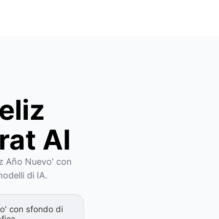
eliz
rat AI
iz Año Nuevo' con 
odelli di IA.