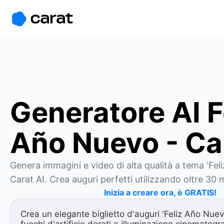
홈
미니에이전트
무료 이미지
모델
생성
소개
Generatore AI F
Año Nuevo - Ca
Genera immagini e video di alta qualità a tema 'Fel
Carat AI. Crea auguri perfetti utilizzando oltre 30 m
Inizia a creare ora, è GRATIS!