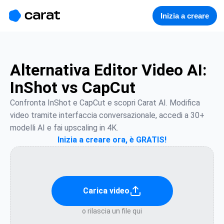
홈
미니에이전트
무료 이미지
모델
생성
소개
Inizia a creare
Alternativa Editor Video AI:
InShot vs CapCut
Confronta InShot e CapCut e scopri Carat AI. Modifica 
video tramite interfaccia conversazionale, accedi a 30+ 
modelli AI e fai upscaling in 4K.
Inizia a creare ora, è GRATIS!
Carica video
o rilascia un file qui