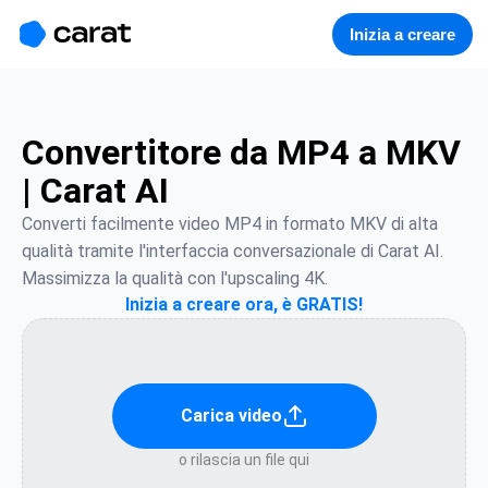
홈
미니에이전트
무료 이미지
모델
생성
소개
Inizia a creare
Convertitore da MP4 a MKV
| Carat AI
Converti facilmente video MP4 in formato MKV di alta 
qualità tramite l'interfaccia conversazionale di Carat AI. 
Massimizza la qualità con l'upscaling 4K.
Inizia a creare ora, è GRATIS!
Carica video
o rilascia un file qui