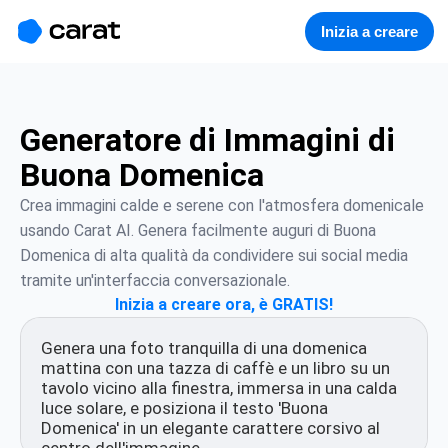
홈
미니에이전트
무료 이미지
모델
생성
소개
Inizia a creare
Generatore di Immagini di
Buona Domenica
Crea immagini calde e serene con l'atmosfera domenicale 
usando Carat AI. Genera facilmente auguri di Buona 
Domenica di alta qualità da condividere sui social media 
tramite un'interfaccia conversazionale.
Inizia a creare ora, è GRATIS!