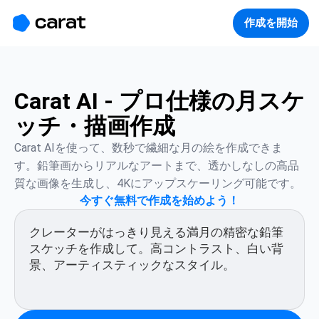
홈
미니에이전트
무료 이미지
모델
생성
소개
作成を開始
Carat AI - プロ仕様の月スケ
ッチ・描画作成
Carat AIを使って、数秒で繊細な月の絵を作成できま
す。鉛筆画からリアルなアートまで、透かしなしの高品
質な画像を生成し、4Kにアップスケーリング可能です。
今すぐ無料で作成を始めよう！