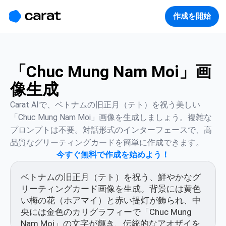
홈
미니에이전트
무료 이미지
모델
생성
소개
作成を開始
「Chuc Mung Nam Moi」画
像生成
Carat AIで、ベトナムの旧正月（テト）を祝う美しい
「Chuc Mung Nam Moi」画像を生成しましょう。複雑な
プロンプトは不要。対話形式のインターフェースで、高
品質なグリーティングカードを簡単に作成できます。
今すぐ無料で作成を始めよう！