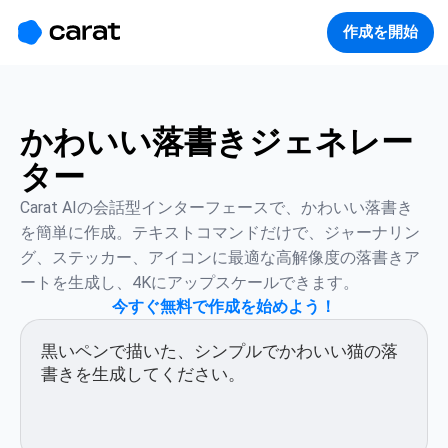
홈
미니에이전트
무료 이미지
모델
생성
소개
作成を開始
かわいい落書きジェネレー
ター
Carat AIの会話型インターフェースで、かわいい落書き
を簡単に作成。テキストコマンドだけで、ジャーナリン
グ、ステッカー、アイコンに最適な高解像度の落書きア
ートを生成し、4Kにアップスケールできます。
今すぐ無料で作成を始めよう！