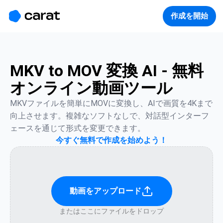
홈
미니에이전트
무료 이미지
모델
생성
소개
作成を開始
MKV to MOV 変換 AI - 無料
オンライン動画ツール
MKVファイルを簡単にMOVに変換し、AIで画質を4Kまで
向上させます。複雑なソフトなしで、対話型インターフ
ェースを通じて形式を変更できます。
今すぐ無料で作成を始めよう！
動画をアップロード
またはここにファイルをドロップ