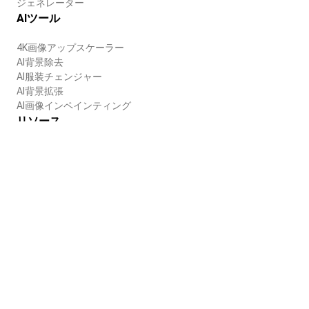
ジェネレーター
AIツール
4K画像アップスケーラー
AI背景除去
AI服装チェンジャー
AI背景拡張
AI画像インペインティング
リソース
ブログ
ヘルプセンター
会社
会社概要
採用情報
利用規約
プライバシーポリシー
日本語