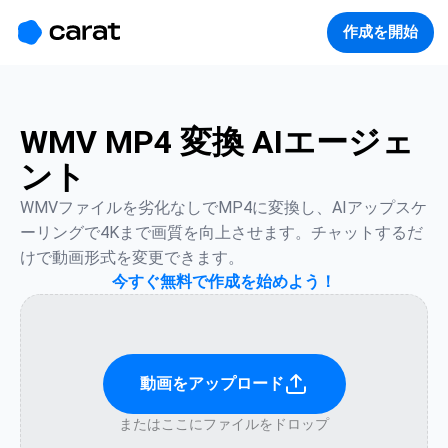
홈
미니에이전트
무료 이미지
모델
생성
소개
作成を開始
WMV MP4 変換 AIエージェ
ント
WMVファイルを劣化なしでMP4に変換し、AIアップスケ
ーリングで4Kまで画質を向上させます。チャットするだ
けで動画形式を変更できます。
今すぐ無料で作成を始めよう！
動画をアップロード
またはここにファイルをドロップ