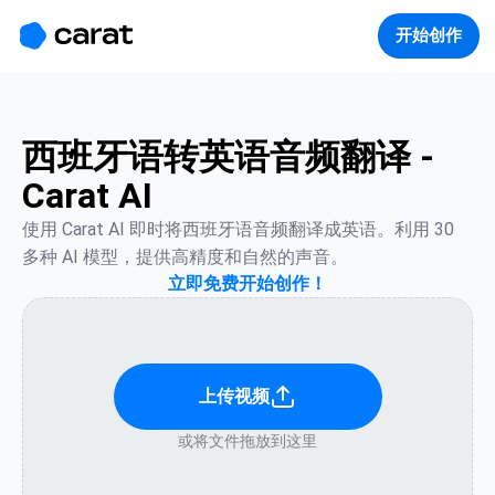
홈
미니에이전트
무료 이미지
모델
생성
소개
开始创作
西班牙语转英语音频翻译 -
Carat AI
使用 Carat AI 即时将西班牙语音频翻译成英语。利用 30 
多种 AI 模型，提供高精度和自然的声音。
立即免费开始创作！
上传视频
或将文件拖放到这里