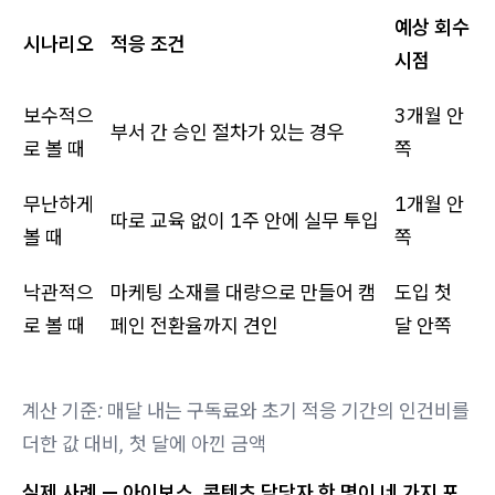
예상 회수
시나리오
적응 조건
시점
보수적으
3개월 안
부서 간 승인 절차가 있는 경우
로 볼 때
쪽
무난하게
1개월 안
따로 교육 없이 1주 안에 실무 투입
볼 때
쪽
낙관적으
마케팅 소재를 대량으로 만들어 캠
도입 첫
로 볼 때
페인 전환율까지 견인
달 안쪽
계산 기준: 매달 내는 구독료와 초기 적응 기간의 인건비를
더한 값 대비, 첫 달에 아낀 금액
실제 사례 — 아이보스, 콘텐츠 담당자 한 명이 네 가지 포