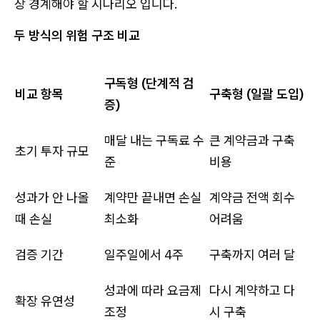
장 경계해야 할 시나리오 입니다.
두 방식의 위험 구조 비교
구독형 (단계적 검
비교 항목
구축형 (일괄 도입)
증)
매달 내는 구독료 수
큰 계약금과 구축
초기 투자 규모
준
비용
성과가 안 나올
계약만 끝내면 손실
계약금 전액 회수
때 손실
최소화
어려움
검증 기간
일주일에서 4주
구축까지 여러 달
성과에 따라 요금제
다시 계약하고 다
확장 유연성
조정
시 구축