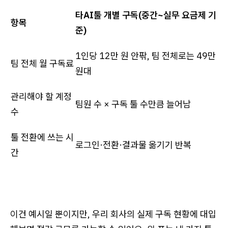
타AI툴 개별 구독(중간~실무 요금제 기
항목
준)
1인당 12만 원 안팎, 팀 전체로는 49만
팀 전체 월 구독료
원대
관리해야 할 계정
팀원 수 × 구독 툴 수만큼 늘어남
수
툴 전환에 쓰는 시
로그인·전환·결과물 옮기기 반복
간
이건 예시일 뿐이지만, 우리 회사의 실제 구독 현황에 대입