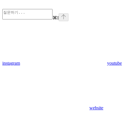
⌘
I
instagram
youtube
website