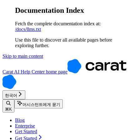
Documentation Index
Fetch the complete documentation index at:
/docs/llms.txt
Use this file to discover all available pages before
exploring further.
Skip to main content
Carat AI Help Center
home page
한국어
어시스턴트에게 묻기
⌘
K
Blog
Enterprise
Get Started
Get Started