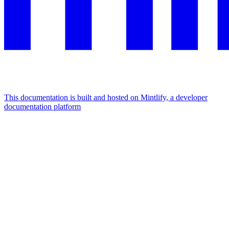
This documentation is built and hosted on Mintlify, a developer
documentation platform
Assistant
Responses
are
generated
using
AI
and
may
contain