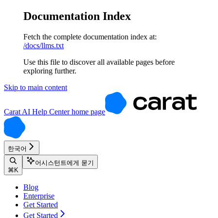
Documentation Index
Fetch the complete documentation index at:
/docs/llms.txt
Use this file to discover all available pages before
exploring further.
Skip to main content
Carat AI Help Center
home page
한국어
어시스턴트에게 묻기
⌘
K
Blog
Enterprise
Get Started
Get Started