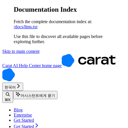
Documentation Index
Fetch the complete documentation index at:
/docs/llms.txt
Use this file to discover all available pages before
exploring further.
Skip to main content
Carat AI Help Center
home page
한국어
어시스턴트에게 묻기
⌘
K
Blog
Enterprise
Get Started
Get Started