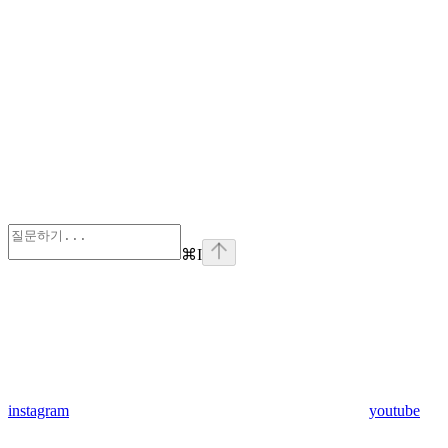
⌘
I
instagram
youtube