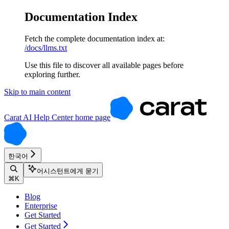
Documentation Index
Fetch the complete documentation index at:
/docs/llms.txt
Use this file to discover all available pages before
exploring further.
Skip to main content
Carat AI Help Center
home page
한국어
어시스턴트에게 묻기
⌘
K
Blog
Enterprise
Get Started
Get Started