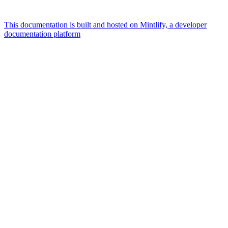
This documentation is built and hosted on Mintlify, a developer
documentation platform
Assistant
Responses
are
generated
using
AI
and
may
contain
mistakes.