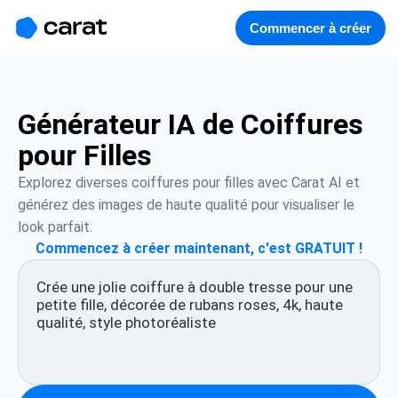
홈
미니에이전트
무료 이미지
모델
생성
소개
Commencer à créer
Générateur IA de Coiffures
pour Filles
Explorez diverses coiffures pour filles avec Carat AI et 
générez des images de haute qualité pour visualiser le 
look parfait.
Commencez à créer maintenant, c'est GRATUIT !