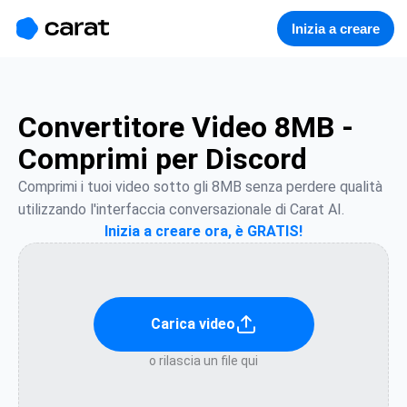
홈
미니에이전트
무료 이미지
모델
생성
소개
Inizia a creare
Convertitore Video 8MB -
Comprimi per Discord
Comprimi i tuoi video sotto gli 8MB senza perdere qualità 
utilizzando l'interfaccia conversazionale di Carat AI.
Inizia a creare ora, è GRATIS!
Carica video
o rilascia un file qui