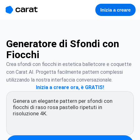
홈
미니에이전트
무료 이미지
모델
생성
소개
Inizia a creare
Generatore di Sfondi con
Fiocchi
Crea sfondi con fiocchi in estetica balletcore e coquette 
con Carat AI. Progetta facilmente pattern complessi 
utilizzando la nostra interfaccia conversazionale.
Inizia a creare ora, è GRATIS!