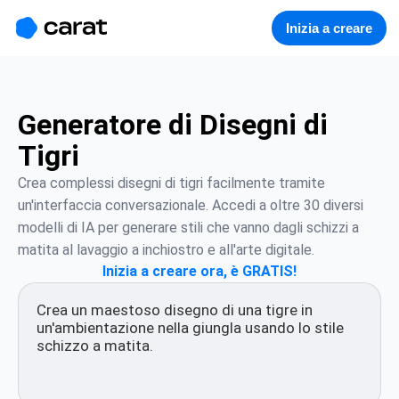
홈
미니에이전트
무료 이미지
모델
생성
소개
Inizia a creare
Generatore di Disegni di
Tigri
Crea complessi disegni di tigri facilmente tramite 
un'interfaccia conversazionale. Accedi a oltre 30 diversi 
modelli di IA per generare stili che vanno dagli schizzi a 
matita al lavaggio a inchiostro e all'arte digitale.
Inizia a creare ora, è GRATIS!