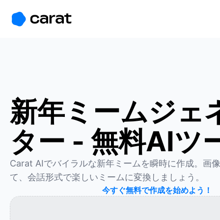
홈
미니에이전트
무료 이미지
모델
생성
소개
新年ミームジェ
ター - 無料AIツ
Carat AIでバイラルな新年ミームを瞬時に作成。
て、会話形式で楽しいミームに変換しましょう。
今すぐ無料で作成を始めよう！