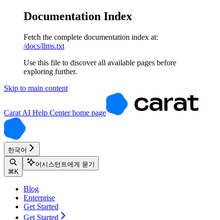
Documentation Index
Fetch the complete documentation index at:
/docs/llms.txt
Use this file to discover all available pages before
exploring further.
Skip to main content
Carat AI Help Center
home page
한국어
어시스턴트에게 묻기
⌘
K
Blog
Enterprise
Get Started
Get Started