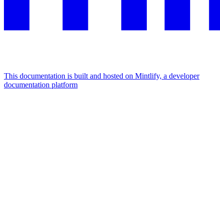
This documentation is built and hosted on Mintlify, a developer
documentation platform
Assistant
Responses
are
generated
using
AI
and
may
contain
mistakes.