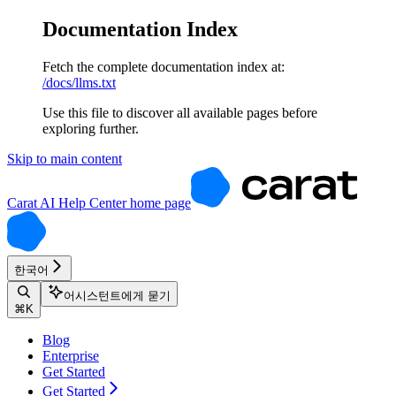
Documentation Index
Fetch the complete documentation index at:
/docs/llms.txt
Use this file to discover all available pages before
exploring further.
Skip to main content
Carat AI Help Center
home page
한국어
어시스턴트에게 묻기
⌘
K
Blog
Enterprise
Get Started
Get Started