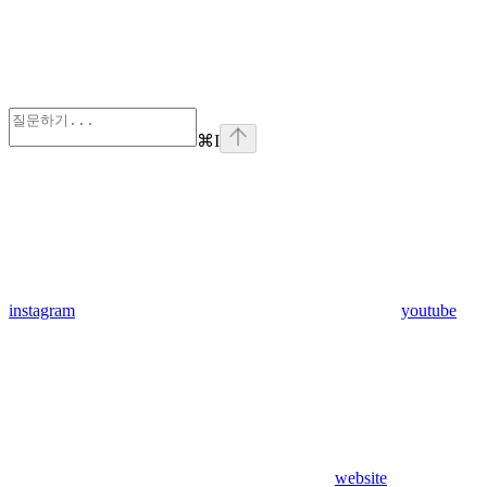
⌘
I
instagram
youtube
website