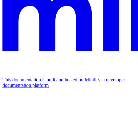
This documentation is built and hosted on Mintlify, a developer
documentation platform
Assistant
Responses
are
generated
using