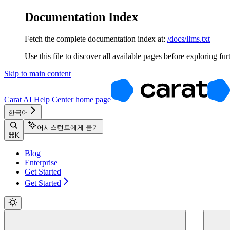
Documentation Index
Fetch the complete documentation index at:
/docs/llms.txt
Use this file to discover all available pages before exploring fur
Skip to main content
Carat AI Help Center
home page
한국어
어시스턴트에게 묻기
⌘
K
Blog
Enterprise
Get Started
Get Started