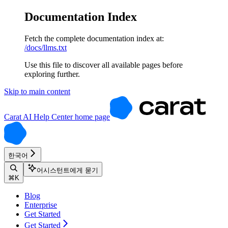
Documentation Index
Fetch the complete documentation index at:
/docs/llms.txt
Use this file to discover all available pages before
exploring further.
Skip to main content
Carat AI Help Center
home page
한국어
어시스턴트에게 묻기
⌘
K
Blog
Enterprise
Get Started
Get Started