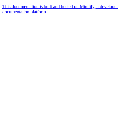
This documentation is built and hosted on Mintlify, a developer
documentation platform
Assistant
Responses
are
generated
using
AI
and
may
contain
mistakes.