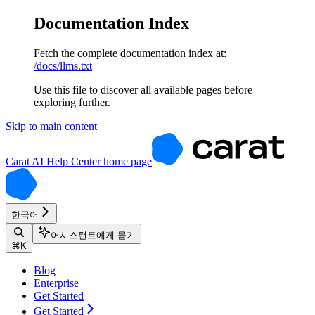
Documentation Index
Fetch the complete documentation index at:
/docs/llms.txt
Use this file to discover all available pages before
exploring further.
Skip to main content
Carat AI Help Center
home page
한국어
어시스턴트에게 묻기
⌘
K
Blog
Enterprise
Get Started
Get Started