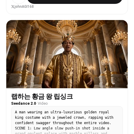
flower. Scene 4 (@Image4) an Indonesian village,
정 뿔테 둥근 안경, 네이비 슬림 정장 재킷+흰 셔츠+울 슬랙
natural sunlight: a child takes a frangipani,
스+갈색 구두. 본래 자신만만하지만 이 장면에선 당황해 쩔
johnAGI168
smiles happily and bows slightly 'Terima kasih!';
쩔맨다. 장면: 연극 무대 현장. 나무 무대와 짙은 커튼 배
the camera has a running feel, mood innocent and
경, 한 줄기 탑 조명이 두 사람을 비춘다. 객석은 어둠에 잠
natural. Scene 5 (@Image5) a Thai street,
겨 흐릿한 인영과 드문드문한 반사광만 보이고, 극장 특유의
bustling: a vendor takes a jasmine garland, hands
현장감과 긴장감이 흐른다. SHOT 1 (0-3초, 중근경): 카시
pressed together, kindly 'ขอบคุณค่ะ!'; the camera
디가 마르코에게 한 발씩 다가서며 턱을 살짝 치켜들고 날카
glides forward, the garland swaying gently in the
로운 눈빛으로 따져 묻는다. 감정이 점점 고조된다. [카시
sun. Scene 6 (@Image6) an Arabian courtyard, soft
디, 추궁하듯 점층] "Danger? ... Danger?? ...
light, elegant: a woman takes a desert rose, hand
DANGER???" SHOT 2 (3-4.5초, 반신·동작 절정): 말이 끝
on chest, smiling; the frame quiet and warm,
나기 전에 카시디가 손등으로 무대식 따귀를 마르코의 뺨 옆
expression sincere. Scene 7 (@Image7) a Brazilian
으로 휘두른다(무대 연기, 닿을 듯 말 듯). 마르코의 고개가
community, warm and vivid: a boy takes a gerbera,
옆으로 돌아가고 안경이 살짝 비뚤어지며 장내가 일순 정적.
very happy 'Obrigado!'; the camera rhythmic, full
[짝 하는 또렷한 따귀 효과음] SHOT 3 (4.5-6초, 여주 얼
of life. Scene 8 (@Image8) a Japanese street: an
굴 클로즈업): 카시디가 분이 안 풀린 채 이 사이로 한마디
office worker takes a small flower atop a bento,
내뱉는다. [카시디, 낮게] "Fuck!" (또는 삐- 음소거 처
bows politely 'ありがとう!'; the shot short and
리) SHOT 4 (6-15초, 중근경에서 남주 얼굴 특사로): 마르
crisp, keeping urban rhythm. Scene 9 (@Image9) a
코가 안경을 고쳐 쓰고 두 손을 모아 객석을 향해 황송하고
랩하는 황금 왕 립싱크
Korean street, modern city feel: a young woman
진심 어린 사죄를 한다. 말투는 진지하고 약간 허둥댄다.
takes an azalea, hands naturally together, smiles
Seedance 2.0
·
Video
[마르코, 진심 어린 영어 사죄] "I'm sorry. I'm so
'감사합니다!'; the camera lingers on her smile a
sorry, everyone. My whole 'danger' theory caused
A man wearing an ultra-luxurious golden royal
moment, then the frame gently fades out.
you all so much trouble. I'm a stupid pig. I
king costume with a jeweled crown, rapping with
sincerely apologize to all of you. We'll do
confident swagger throughout the entire video.
everything we can to get Fable 5 online as soon
SCENE 1: Low angle slow push-in shot inside a
as possible." 마지막에 살짝 고개를 숙이고 조명이 그에
grand opulent palace with marble pillars and