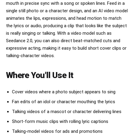
instrument. Shot 5: Side tracking shot as the
mouth in precise sync with a song or spoken lines. Feed in a
camera circles around him through thick stage
single still photo or a character design, and an AI video model
haze. Shot 6: Fast dramatic close-up of his head
animates the lips, expressions, and head motion to match
movement and passionate vocal delivery. Shot 7:
Final cinematic orbit shot around the performer,
the lyrics or audio, producing a clip that looks like the subject
ending with him hitting a powerful guitar chord
is really singing or talking. With a video model such as
under explosive pink neon light and fog.
Cinematic rock concert atmosphere, realistic
Seedance 2.0, you can also direct beat-matched cuts and
motion, professional music video camera work,
expressive acting, making it easy to build short cover clips or
dynamic lighting, shallow depth of field, high-
talking-character videos.
detail realism, no scene change, no character
change.
Where You'll Use It
Cover videos where a photo subject appears to sing
Fan edits of an idol or character mouthing the lyrics
Talking videos of a mascot or character delivering lines
Short-form music clips with rolling lyric captions
Talking-model videos for ads and promotions