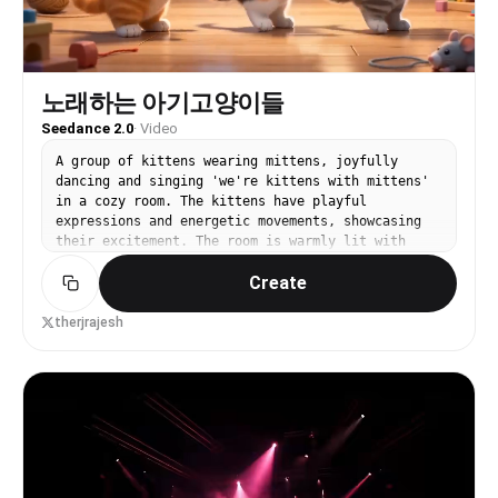
노래하는 아기고양이들
Seedance 2.0
·
Video
A group of kittens wearing mittens, joyfully
dancing and singing 'we're kittens with mittens'
in a cozy room. The kittens have playful
expressions and energetic movements, showcasing
their excitement. The room is warmly lit with
soft lighting, filled with toys and a comfortable
Create
atmosphere. The style is cartoonish and colorful,
capturing the playful nature of the kittens. The
medium is digital painting, with vibrant colors
therjrajesh
and a whimsical touch.