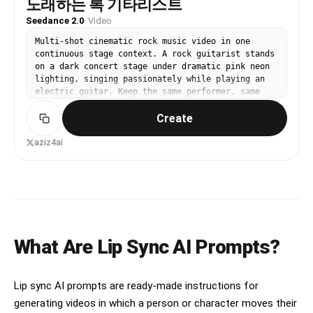
노래하는 록 기타리스트
Seedance 2.0
·
Video
Multi-shot cinematic rock music video in one
continuous stage context. A rock guitarist stands
on a dark concert stage under dramatic pink neon
lighting, singing passionately while playing an
electric guitar. Keep the same performer, same
outfit, same guitar, same stage, same lighting,
Create
and same emotional intensity across all shots.
Realistic singing lip-sync, energetic head
movements, hair flowing with motion, subtle body
aziz4ai
swaying to the rhythm, powerful live concert
energy, atmospheric stage haze, cinematic depth,
high contrast, music video realism. Shot 1: Wide
establishing shot of the guitarist alone on
stage, pink neon beams cutting through haze,
crowd energy implied in the darkness. Shot 2:
Slow push-in toward the performer as he starts
What Are Lip Sync AI Prompts?
singing with intense emotion while strumming the
guitar. Shot 3: Close-up on his face with
realistic lip-sync, sweat highlights, hair moving
under stage wind. Shot 4: Low-angle hero shot of
Lip sync AI prompts are ready-made instructions for
the guitar performance, hands aggressively
generating videos in which a person or character moves their
playing the strings, neon reflections on the