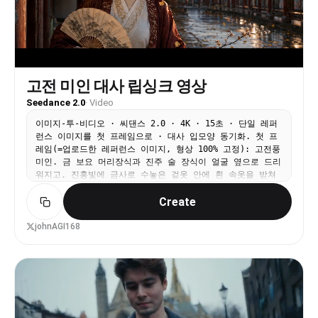
고전 미인 대사 립싱크 영상
Seedance 2.0
·
Video
이미지-투-비디오 · 씨댄스 2.0 · 4K · 15초 · 단일 레퍼
런스 이미지를 첫 프레임으로 · 대사 입모양 동기화. 첫 프
레임(=업로드한 레퍼런스 이미지, 형상 100% 고정): 고전풍
미인. 금 보요 머리장식과 진주 술 장식이 얼굴 옆으로 드리
워지고, 진홍빛에 금사로 수놓은 겉옷 안에 흰 속옷을 받쳐
입었다. 한 손엔 산수화 접부채와 흰 매화/벚꽃 가지 한 송
Create
이를 들고, 붉은 기둥의 긴 회랑에 서 있다. 황혼의 금빛 측
광, 은행잎이 흩날리고 젖은 청석 바닥엔 반사광이 어린다.
인물의 이목구비/머리/의상/장신구/부채 문양/구도는 첫 프
johnAGI168
레임과 완전히 일치, 끝까지 변형이나 얼굴 교체 금지. 인물
·표정·동작·대사(감정 연기, 입모양과 대사 엄격히 동기화):
0-2초: 살짝 고개를 숙여 시선을 접부채에 두고, 입가에 은
은하고 절제된 미소. [작게·기식음] "이 회랑의 바람이, 또
이는구나." 2-4초: 미소를 천천히 거두고 고개를 들어 화면
오른쪽으로 시선을 옮기며 표정이 진지해진다. [어조 살짝
멈칫] "네가 말했었지... 잎이 계단 가득 질 무렵 돌아오겠