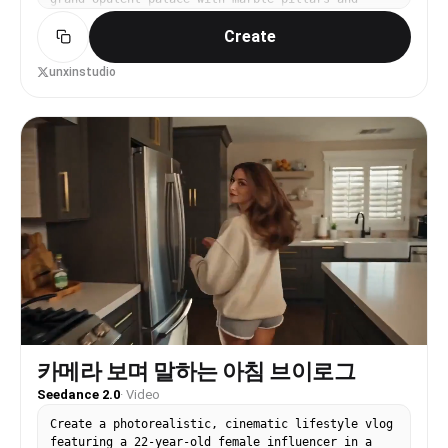
게 모인다. 음성: 카시디는 추궁의 날카로움에서 분노의 폭
golden chandeliers, he raps looking straight into
발로, 기성 섞인 노여움, 끊어지는 리듬. 마르코는 진심 어
Create
camera with bold confidence. SCENE 2: 360 degree
리고 다급하며 살짝 떨리는 사죄, 다소 빠른 말투. 모든 영
orbit shot as he walks through a breathtaking
어 대사를 입모양과 엄격히 동기화, 발음은 또렷하고 자연스
royal garden with blooming flowers, golden
unxinstudio
럽게, 가짜 입모양/어긋남 금지. 비주얼: 사실적 실사 영화
fountains, and lush greenery, rapping smoothly
질감, 무대 탑 조명+윤곽광, 따뜻한 톤, 얕은 심도, 진짜
with cool swag. SCENE 3: Dutch angle lateral
피부 모공과 미세 표정, 천 재질감, 따귀 순간의 머리 관성
tracking shot as he walks through a futuristic
까지 자연스럽게. 카메라: 무대극식 기위로 중근경/반신/얼
royal marketplace filled with glowing golden
굴 특사 전환, 따귀 순간 빠른 컷+미세한 흔들림, 사죄 구간
stalls, exotic goods, and wealthy merchants
은 천천히 푸시인. 자막/워터마크/문자 없음.
bowing, rapping with street swagger. SCENE 4:
Wide establishing shot then fast dramatic zoom in
to his face as he walks through a massive royal
courtyard lined with armored royal guards
standing at attention. SCENE 5: Bird's eye view
slowly craning down to reveal him sitting on a
magnificent jeweled throne, beautiful women in
elegant luxurious modest royal dresses standing
on both sides fanning him with golden fans, he
raps with ultimate king energy. MUSIC: West Coast
hip hop beat, heavy bass, slow-rolling g-funk
카메라 보며 말하는 아침 브이로그
style, deep 808 kicks, smooth synth melody, royal
Seedance 2.0
·
Video
orchestral strings layered over the beat, fast
rap flow, energetic and powerful. LYRICS SUNG BY
Create a photorealistic, cinematic lifestyle vlog
CHARACTER: I'm the king on the throne, crown
featuring a 22-year-old female influencer in a