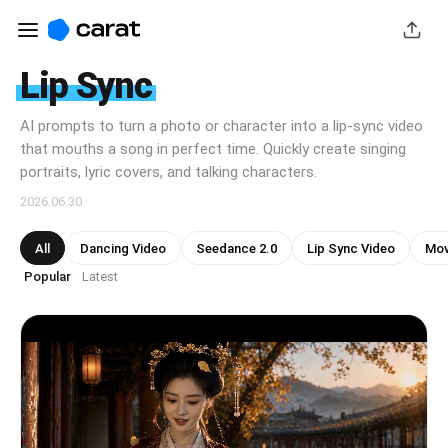
Lip Sync
AI prompts to turn a photo or character into a lip-sync video
that mouths a song in perfect time. Quickly create singing
portraits, lyric covers, and talking characters.
2026.06.30
All
Dancing Video
Seedance 2.0
Lip Sync Video
Mov
Popular
Latest
·