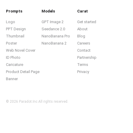
Prompts
Models
Carat
Logo
GPT Image 2
Get started
PPT Design
Seedance 2.0
About
Thumbnail
NanoBanana Pro
Blog
Poster
NanoBanana 2
Careers
Web Novel Cover
Contact
ID Photo
Partnership
Caricature
Terms
Product Detail Page
Privacy
Banner
© 2026 Paradot.Inc All rights reserved.