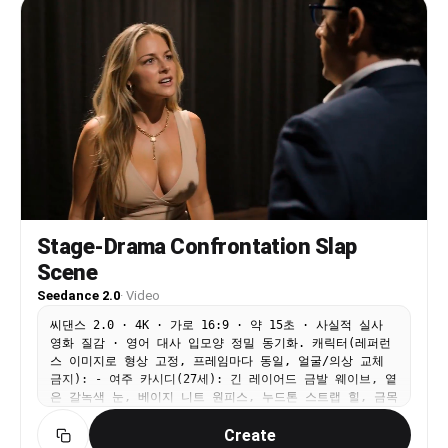
남 금지. 표정은 7단계 감정 곡선으로 점층, 끊김 없이. 눈
connection, and the passing of goodwill between
빛 연기 살리되 눈이 빛나거나 동공 이상 금지. 바람/낙엽/
people. Transitions: the previous character
술 장식/부채 술이 실제 물리에 맞게 부드럽게. 끝은 검은
passes the flower out of frame and the next
화면/전환 없이 자연스럽게 정지. 자막/워터마크/문자 없음.
character catches it in a new scene, or a fast
whip-pan, motion blur, or foreground occlusion
completes a seamless transition, keeping the
flower visually continuous - a 'one shot around
the world' feel. Camera style: handheld tracking,
slight camera shake, fast push-pull, mixing close
and medium shots, real ambient sound, cinematic
street-shot texture. Background music warm,
light, with a world-travel feel, gently fading
out at the end. Scene 1 (@Image1) inside a
Stage-Drama Confrontation Slap
Chinese flower shop: a girl takes a rose, looks
Scene
at camera and smiles, saying naturally '谢谢!';
the flower enters from the right and she lifts
Seedance 2.0
·
Video
the bouquet lightly. Scene 2 (@Image2) an English
street, cool weather: a man takes a carnation,
씨댄스 2.0 · 4K · 가로 16:9 · 약 15초 · 사실적 실사
smiles and nods 'Thank you!'; a whip-pan carries
영화 질감 · 영어 대사 입모양 정밀 동기화. 캐릭터(레퍼런
the flower in. Scene 3 (@Image3) a Mexican
스 이미지로 형상 고정, 프레임마다 동일, 얼굴/의상 교체
market, colorful and lively: an older woman takes
금지): - 여주 카시디(27세): 긴 레이어드 금발 웨이브, 옅
a bunch of marigolds, presses her hands together,
은 갈녹색 눈, 베이지 니트 원피스, 누드톤 스트랩 힐, 금목
warmly '¡Gracias!'; the camera sweeps past stalls
걸이. 본래 따뜻하지만 이 장면에선 날카롭게 폭발한다. -
and crowds, freezing on the moment she takes the
Create
남주 마르코(42세): 짙은 곱슬머리에 약간 벗겨진 이마, 검