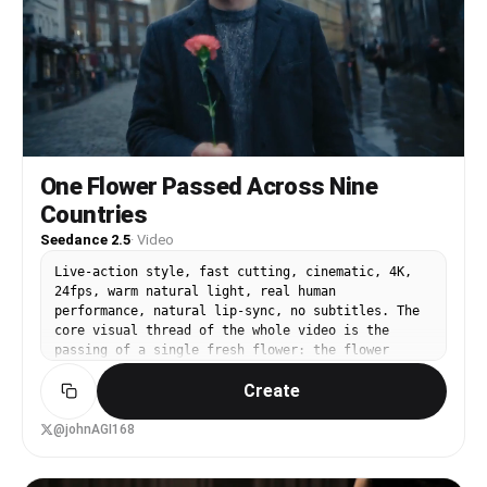
다고." 4-6초: 눈가에 옅은 의구심과 근심이 스치고 입술이
미세하게 움직이며 말을 머금는다(미간은 찌푸리지 않는다).
[반쯤 삼키며] "그런데 지금은..." (말끝을 멈춘다) 6-8
초: 시선이 천천히 가라앉고 고요한 상실감, 눈빛이 잦아든
다(눈물은 흘리지 않는다). [거의 무성·입모양만] "됐어."
8-10초: 고개를 숙여 살며시 눈을 감고, 입꼬리에 지극히
옅은 자조의 미소. [혼잣말·기식 섞인 웃음] "내가 너무 오
래 기다린 거겠지." 10-12초: 고개를 들어 따뜻한 빛을 맞
으며 절제된 표정, 눈빛엔 다정함과 서운함이 함께. [낮고
One Flower Passed Across Nine
안정되게] "널 원망하지 않아, 정말로." 12-15초: 정면/화
Countries
면 오른쪽을 응시, 눈빛은 부드럽고 촉촉하며 입술이 무언가
말할 듯 가볍게 움직이다가, 결국 고요한 응시로 돌아와 다
Seedance 2.5
·
Video
정하고 청아하며 옅은 우수가 어린 표정으로 정지. [마지막
한마디 기식음·점점 잦아들며] "...부디 너만은, 평안하기
Live-action style, fast cutting, cinematic, 4K,
를." 음성: 여성 목소리, 부드럽고 청아하면서 서늘하고, 기
24fps, warm natural light, real human
식음이 많으며 말이 느리고 끝음이 살짝 가라앉는다. 절제된
performance, natural lip-sync, no subtitles. The
감정으로 혼잣말 읊조리듯, 시종 얼굴 입모양에 밀착. 카메
core visual thread of the whole video is the
라: 고정 중근경, 극도로 느린 푸시인으로 얼굴과 눈빛을 향
passing of a single fresh flower: the flower
한다. 얕은 심도, 배경의 붉은 기둥과 흩날리는 잎은 흐릿하
travels quickly from one country to the next,
게. 원테이크, 컷/전환 없음. 분위기·조명: 황혼의 금빛 역
Create
linking different regions and people around the
측광, 따뜻하고 부드러운 톤. 은행/꽃잎이 미풍에 자연스럽
globe. In each scene a character receives the
게 떨어지고 젖은 바닥에 반사광, 섬세한 공기감. 부드럽고
flower, shows a sincere smile, and says 'thank
@johnAGI168
청아하며 절제된 우수의 톤. 제약: 4K, 15초, 인물/의상/장
you' in the local language. Overall rhythm light
면이 첫 프레임과 100% 일치. 대사와 입모양 엄격 동기화,
and fluid, dynamic camera, emphasizing real
발음은 또렷하고 자연스러운 기식음 질감, 가짜 입모양/어긋
street/life atmosphere, cross-cultural warm