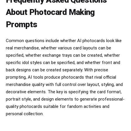
* 노출 및 포커스 UI 일부

* 실제 촬영 직전의 라이브뷰 느낌

About Photocard Making
☐ 인물의 왜곡은 전혀 없이 이목구비가 예시 로 주어진 사
진과 100%같아야 함

⸻

Prompts
☐ 살짝 웃는 표정 허용

[화면 재촬영 연출]

☐ 자연스러운 살짝의 눈웃음 추가

Common questions include whether AI photocards look like
최종 이미지는 스크린샷이 아니다.

real merchandise, whether various card layouts can be
☐ 과장된 미소 금지

아이폰 카메라 앱이 켜진 스마트폰 화면을 다른 스마트폰
specified, whether exchange trays can be created, whether
으로 급하게 촬영한 실제 사진처럼 표현한다.

☐ 모델 포즈 금지

specific idol styles can be specified, and whether front and
☐ 인플루언서 느낌 금지

반드시 포함

back designs can be created separately. With precise
☐ 카메라 응시

prompting, AI tools produce photocards that rival official
* 미세한 화면 픽셀 구조

merchandise quality with full control over layout, styling, and
* OLED 디스플레이 질감

[핸드폰 위치]

* 약한 모아레 패턴

decorative elements. The key is specifying the card format,
* 디스플레이 반사광

portrait style, and design elements to generate professional-
☐ 핸드폰이 얼굴 바로 앞

* 균일하지 않은 화면 밝기

quality photocards suitable for fandom activities and
* 디지털 노이즈

☐ 카메라 렌즈와 매우 가까움

personal collection.
* 저조도 컬러 노이즈

* 약한 손떨림

☐ 얼굴보다 전면에 위치

* 약간 기울어진 촬영 각도

* 화면 가장자리 원근 왜곡
