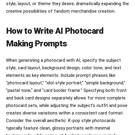
[카메라 인터페이스]

style, layout, or theme they desire, dramatically expanding the
* 스타일화

latest iPhone camera interface

* 캐릭터화

creative possibilities of fandom merchandise creation.
* AI 미화

☐ 화면 전체에 3x3 그리드 표시

* 피부 보정

* 눈 확대

How to Write AI Photocard
☐ 상단 카메라 UI 존재

* 코 수정

예시:

* 입술 수정

Making Prompts
* 턱선 수정

☐ 플래시 아이콘

* 얼굴 비율 수정

* 대칭 보정

☐ 라이브포토 아이콘

When generating a photocard with AI, specify the subject
* 메이크업 추가

* 동안화

style, card layout, background design, color tone, and text
☐ 화살표 메뉴

* 필터 적용

elements as key elements. Include prompt phrases like
* 원본 특징 제거

☐ 설정 아이콘

"photocard layout," "idol-style portrait," "simple background,"
"pastel tone," and "card border frame." Specifying both front
최종 결과는 AI가 새로 만든 얼굴이 아니라

☐ 하단 촬영 버튼 존재

and back card designs separately allows for more complete
예시:

"실제 동일 인물을 다른 순간에 스마트폰으로 촬영한 사
photocard sets, while adjusting the subject's outfit and pose
진"

☐ 큰 흰색 셔터 버튼

creates diverse variations within a consistent card format.
처럼 보여야 한다.

Consider the overall aesthetic: K-pop style photocards
☐ 사진 모드 활성화

☐ 최근 촬영 썸네일

typically feature clean, glossy portraits with minimal
Identity Drift: 0%
