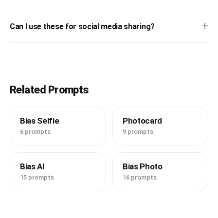
* 자연스러운 필름 그레인

☐ 렌즈 크기 비율 정확

* 약간의 디지털 노이즈

* 약한 모션 블러

+
☐ AI 특유의 가짜 스마트폰 금지

Can I use these for social media sharing?
* 살짝 흐린 초점

* 빈티지 감성

☐ 렌즈 개수 오류 금지

* 스마트폰으로 급하게 찍은 현실적인 사진

☐ 카메라 배열 오류 금지

절대 금지

☐ 비현실적인 두께 금지

* HDR 느낌

Related Prompts
* 스튜디오 조명

[손 ㅡ 최우선 중요]

* 과도한 선명도

real human hands

* 뷰티 필터

Bias Selfie
Photocard
* AI 특유의 깨끗한 렌더링

☐ 양손으로 핸드폰을 잡고 있음

6 prompts
* 과도한 샤프닝

9 prompts
* 과한 대비

☐ 실제 사람이 핸드폰을 잡는 자연스러운 그립

* 광고 사진 느낌

* 화보 느낌

☐ 손가락 개수 정확히 5개

Bias AI
Bias Photo
15 prompts
16 prompts
⸻

☐ 손가락 중복 금지

[최종 목표]

☐ 손가락 융합 금지

저조도 실내 환경에서 실제 연인이 얼굴을 가까이 붙이고 