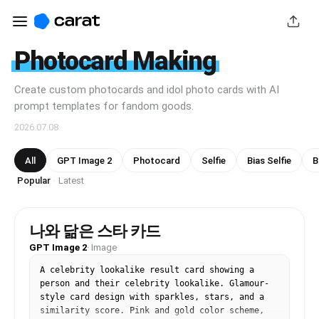
Photocard Making
Create custom photocards and idol photo cards with AI
prompt templates for fandom goods.
2026.07.08
All
GPT Image 2
Photocard
Selfie
Bias Selfie
B
Popular
Latest
·
나와 닮은 스타 카드
GPT Image 2
·
Image
A celebrity lookalike result card showing a 
person and their celebrity lookalike. Glamour-
style card design with sparkles, stars, and a 
similarity score. Pink and gold color scheme, 