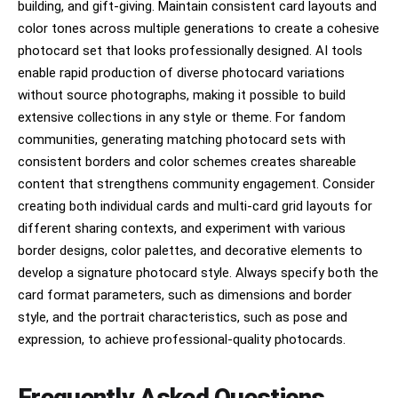
building, and gift-giving. Maintain consistent card layouts and
☐ 턱선 대부분 가려짐

[의상]

color tones across multiple generations to create a cohesive
☐ 얼굴 전체가 드러나면 실패

photocard set that looks professionally designed. AI tools
두 사람 모두 원본 사진의 착장을 그대로 유지한다.

enable rapid production of diverse photocard variations
☐ 인물이 카메라를 응시

금지

without source photographs, making it possible to build
☐ 상반신은 거의 보이지 않음

extensive collections in any style or theme. For fandom
* 의상 변경

* 색상 변경

communities, generating matching photocard sets with
☐ 얼굴과 핸드폰 위주의 초근접 셀카

* 소재 변경

consistent borders and color schemes creates shareable
* 핏 변경

→ 매우 중요

content that strengthens community engagement. Consider
원본 의상의 주름과 디테일까지 유지.

creating both individual cards and multi-card grid layouts for
☐ 얼굴 노출 비율 20~40%

different sharing contexts, and experiment with various
⸻

☐ 그러나 인물의 왜곡은 전혀 없이 이목구비가 예시 로 주
border designs, color palettes, and decorative elements to
어진 사진과 100%같아야 함

[카메라 앱 라이브뷰]

develop a signature photocard style. Always specify both the
☐ 코와 입 대부분 가려짐

card format parameters, such as dimensions and border
아이폰 기본 카메라 앱이 실행된 상태.

style, and the portrait characteristics, such as pose and
☐ 얼굴 전체가 보이면 실패

화면 대부분이 라이브뷰로 보이며 다음 요소 포함:

expression, to achieve professional-quality photocards.
[표정]

* 얼굴 인식 사각형

* 초점 프레임

Frequently Asked Questions
☐ 자연스러운 무표정
