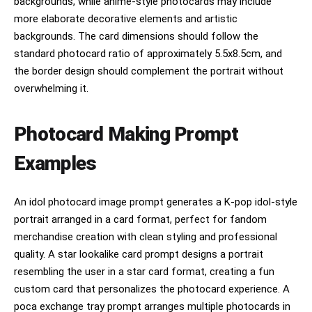
backgrounds, while anime-style photocards may include
☐ 카메라 전환 버튼

Face Similarity: 100%

more elaborate decorative elements and artistic
☐ 모든 UI는 실제 최신 아이폰 디자인

backgrounds. The card dimensions should follow the
The uploaded faces are the ground truth.

standard photocard ratio of approximately 5.5x8.5cm, and
Any change to facial identity is considered a 
☐ 안드로이드 UI 금지

generation failure.

the border design should complement the portrait without
☐ 가짜 아이콘 금지

overwhelming it.
⸻

[인물 배치]

[촬영 상황]

Photocard Making Prompt
☐ 입력 이미지 속 인물만 등장

실제 연인이 얼굴을 가까이 붙이고 아이폰으로 셀카를 찍
Examples
는 순간.

☐ 다른 사람 생성 금지

* 자연스러운 스마트폰 셀카

☐ 카메라를 바라보고 있음

* 여성이 아이폰을 들고 전면 카메라 사용

An idol photocard image prompt generates a K-pop idol-style
* 상반신만 프레임에 포함

portrait arranged in a card format, perfect for fandom
☐ 인물이 프레임 중앙 또는 중앙보다 약간 위

* 실제 연인의 자연스러운 거리감

merchandise creation with clean styling and professional
* 얼굴이 프레임 중심에 위치

☐ 얼굴 일부 잘림 허용

quality. A star lookalike card prompt designs a portrait
⸻

resembling the user in a star card format, creating a fun
☐ 머리 일부 프레임 밖 허용

custom card that personalizes the photocard experience. A
[표정 및 시선]

☐ 자연스러운 셀카 거리

poca exchange tray prompt arranges multiple photocards in