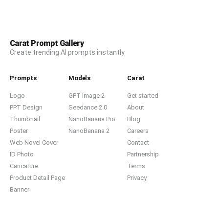
☐ 손가락 절단 금지

셀카를 찍는 순간.

☐ 손가락 길이 현실적

SNS 화보가 아닌 일상 속 실제 생활 사진.

☐ 관절 구조 현실적

Carat Prompt Gallery
아이폰 카메라 앱 라이브뷰가 표시된 스마트폰 화면을 다
Create trending AI prompts instantly
른 스마트폰으로 급하게 촬영한 것 같은 현실적인 결과물.

☐ 손톱 자연스럽게 표현

가장 중요한 기준은 두 사람의 원본 얼굴 특징과 전체적인 
☐ 과도한 주름 금지

Prompts
Models
Carat
인상을 완벽하게 유지하는 것이다.
☐ 노화 표현 금지

Logo
GPT Image 2
Get started
PPT Design
Seedance 2.0
About
☐ 손가락 끝 변형 금지

Thumbnail
NanoBanana Pro
Blog
☐ 양 엄지가 핸드폰 뒤쪽 지지

Poster
NanoBanana 2
Careers
Web Novel Cover
Contact
☐ 검지와 중지가 핸드폰 측면 감쌈

ID Photo
Partnership
Caricature
Terms
☐ 약지와 새끼손가락은 아래쪽 받침

Product Detail Page
Privacy
☐ 손가락 일부 겹침 허용

Banner
☐ 실제 셀카 찍을 때 나오는 자연스러운 배치
