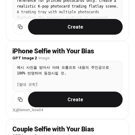
reference for printed photocards only. Create a 
폰 전면 셀카.

realistic K-pop photocard trading flatlay scene. 
억지 포즈 없이 친하지만 약간 어색한 현실 커플 분위기.

A trading tray with multiple photocards 
우연히 찍힌 듯한 생활 스냅 / 인스타 스토리 감성.

featuring the person's portrait is arranged 
neatly, surrounded by card sleeves, top loaders, 
[구도]

Create
a concert wristband, small fandom stickers, and 
• 가로 4:3

fan goods props. No real person physically 
• 테이블 위 아이폰 고정 셀카

present in scene, only their printed card 
• 낮은 앵글 + 살짝 기울어진 프레임

portraits. Warm cafe or bedroom table surface, 
• 어색한 크롭 / 완벽하지 않은 중심 구도

iPhone Selfie with Your Bias
soft natural window light, shallow depth of 
• 화면 앞쪽에 큰 음료 2개

GPT Image 2
field, Pinterest photocard collection aesthetic. 
·
Image
• 컵이 얼굴 일부를 자연스럽게 가리지만 얼굴 식별 가능

No readable text, no brand logos.
• 손과 컵 위치가 현실적으로 어색하게 겹침

예시 사진을 받아서 아래 프롬프트 내용의 주인공으로 
100% 반영하여 등장시킬 것.

[표정]

• 억지 미소 없음

[절대 규칙]

• 꾸미지 않은 자연스러운 표정

• imperfect한 현실 커플 셀카 무드

☐ 입력 이미지 속 인물의 얼굴 특징 100% 유지

Create
[조명 & 질감]

☐ 얼굴 구조, 눈매, 코, 입, 비율 변경 금지

@lemon_love04
warm dim cafe lighting iPhone front camera 
feeling

☐ AI가 새로운 얼굴 생성 금지

• 어두운 노란 카페 조명

Couple Selfie with Your Bias
• 플래시 없음

☐ 얼굴 평균화 금지

• 약간 부족한 노출
