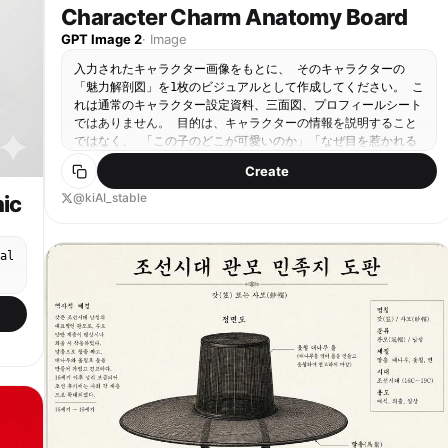
Character Charm Anatomy Board
GPT Image 2
·
Image
入力されたキャラクター画像をもとに、 そのキャラクターの
「魅力解剖図」を1枚のビジュアルとして作成してください。 こ
れは通常のキャラクター設定資料、三面図、プロフィールシート
ではありません。 目的は、キャラクターの情報を説明すること
ではなく、 「この子のどこが可愛いのか」「なぜ目を惹かれる
のか」「どの部分に好きになる理由があるのか」を、 デザイン
Create
的・感情的に分解して見せることです。 入力画像からキャラク
ターの以下の魅力要素を丁寧に読み取ってください。 ・目の
@kiAI_stable
ic
形、瞳の色、目線の印象 ・髪の流れ、前髪、毛先、シルエット
の可愛さ ・表情のクセ、微笑み方、照れ、無表情の中の感情 ・
手の仕草、指先、袖口との関係 ・衣装の好きポイント、リボ
al
ン、フリル、装飾、小物 ・首元、肩、袖、スカート、靴などの
見せ場 ・そのキャラクターが一番かわいく見える角度 ・全体か
ら感じる性格、雰囲気、守りたくなるポイント、惹かれる理由
中央にはキャラクターを大きく配置してください。 キャラクタ
ーはただ立たせるのではなく、 その子の魅力が最も伝わる角
度、ポーズ、表情で描いてください。 正面すぎる証明写真のよ
うな構図は禁止。 少し振り向く、手を口元に添える、袖をつま
む、髪を軽く押さえる、視線を少し外すなど、 “好きになる瞬
間”を切り取ったような自然で魅力的なポーズにしてください。
周囲には、キャラクターの魅力ポイントを分解した小さなクロー
ズアップパネルを配置してください。 ただし機械的な設定資料