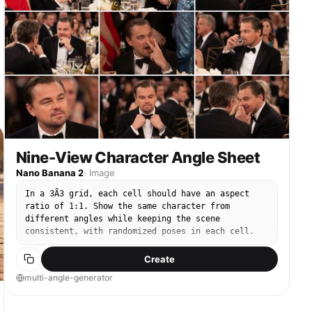
name="description" default="Korean description
text (3-4 lines)"} overlay: directional arrows
indicating movement direction [ARROWS / MOTION
INDICATORS] curved arrows, straight arrows,
circular rotation indicators, placed around the
character to show movement flow and direction
[RENDERING STYLE] high detail 3D sculpt style,
soft studio lighting, subtle shadows, no color,
grayscale shading, clean linework, game concept
art quality [NEGATIVE] no background scenery, no
color tones, no extra characters, no cluttered
backgrounds
Nine-View Character Angle Sheet
Nano Banana 2
·
Image
In a 3Ã3 grid, each cell should have an aspect
ratio of 1:1. Show the same character from
different angles while keeping the scene
consistent, with randomized poses in each cell.
Create
multi-angle-generator