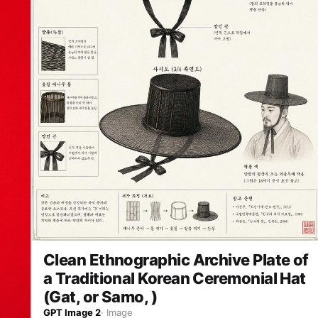
のように並べるのではなく、 雑誌の特集ページ、デザイン解剖
図、ファンが作った愛のある分析ボードのように、 美しく、可
愛く、少し偏愛を感じるレイアウトにしてください。 配置する
パネル例： ・瞳のアップ：この子らしさが宿る目元 ・髪の流
れ：シルエットを決める毛束 ・手元：仕草に出る性格 ・表情差
分：微笑み、照れ、少し不機嫌、無防備な顔 ・衣装の推しポイ
ント：リボン、袖、襟、装飾、素材感 ・一番かわいい角度：顔
の向き、視線、首の傾き ・小物やモチーフ：その子の世界観を
象徴する要素 各パネルは、キャラクターの魅力を強調するため
の拡大カットとして描いてください。 パーツだけを無機質に切
り抜くのではなく、 「ここが好き」と思わせるような温度感の
ある見せ方にしてください。 画面内には短い注釈風のラベルを
入れてもよいですが、 長文説明ではなく、短い見出しや記号的
なデザインにしてください。 例： “eyes” “hair flow”
“gesture” “best angle” “favorite detail” “charm
point” “soft expression” “tiny habit” 文字は主役にし
すぎず、あくまでデザイン要素として扱ってください。 読ませ
る資料ではなく、見た瞬間に「この子、可愛い」と伝わるビジュ
アルにしてください。 デザイン全体は、可愛い研究ノート、キ
ャラクター愛の解剖図、ファッション誌の分析ページ、公式アー
Clean Ethnographic Archive Plate of
トブックの特集ページを合わせたような雰囲気。 背景はシンプ
a Traditional Korean Ceremonial Hat
ルで清潔感があり、キャラクターの色に合わせた淡いグラデーシ
(Gat, or Samo, )
ョン、紙面風の余白、細い罫線、半透明のパネル、手書き風の丸
囲み、矢印、ハート、小さな装飾を使ってください。 重要： キ
GPT Image 2
·
Image