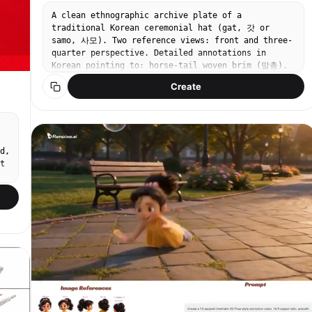
ャラクターを単に説明しないこと。 身長、年齢、能力、所属、
武器説明などの設定資料的な情報は不要です。 描くべきなのは
A clean ethnographic archive plate of a
スペックではなく、 “好きになる理由”です。 キャラクター本
traditional Korean ceremonial hat (gat, 갓 or
人の魅力が最優先。 パネルや注釈が多すぎて主役が埋もれない
samo, 사모). Two reference views: front and three-
ようにしてください。 中央のキャラクターは必ず最も可愛く、
quarter perspective. Detailed annotations in
最も完成度高く描いてください。 全体の印象： cute
Korean pointing to: horse-tail woven brim (말총),
character charm analysis sheet, visual breakdown
lacquered bamboo frame, ribbon ties (망건 끈).
Create
of cuteness, not a character profile, not a model
Museum-quality illustration style, off-white
sheet, aesthetic design board, fan-favorite
background with subtle paper texture, fine ink-
details, emotional attraction map, soft editorial
line drawing with light watercolor fill. Title at
layout, official artbook style, clean anime
top: '조선시대 관모 민족지 도판'. Small historical
illustration, beautiful eyes, expressive hands,
notes in the margins.
d,
flowing hair, adorable pose, best angle, lovable
t
expression, fashion detail close-ups, delicate
annotations, soft pastel panels, refined graphic
design, high-quality anime illustration,
commercial-level finish.
d
":
 {