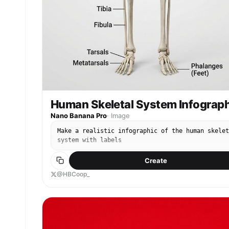
Human Skeletal System Infograph
Nano Banana Pro
·
Image
Make a realistic infographic of the human skelet
system with labels
Create
@HBCoop_