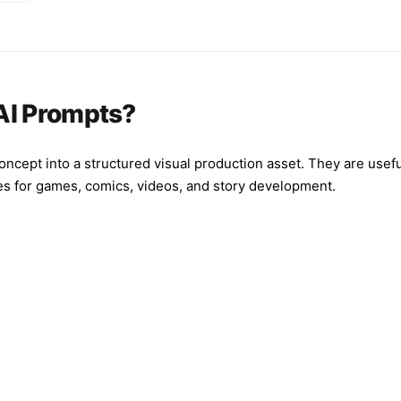
e
s
se
AI Prompts?
s
,
oncept into a structured visual production asset. They are us
g
t
ges for games, comics, videos, and story development.
r
ye
d
th
d
at
r,
wn
 -
d
"}
ew
d