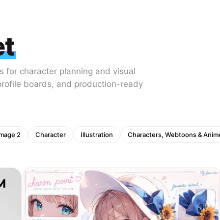
et
s for character planning and visual
profile boards, and production-ready
mage 2
Character
Illustration
Characters, Webtoons & Anim