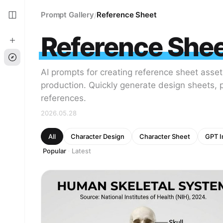
Prompt Gallery
Reference Sheet
/
Reference She
AI prompts for creating reference sheet asset
production. Quickly generate design sheets, 
references.
2026.05.28
All
Character Design
Character Sheet
GPT I
Popular
Latest
·