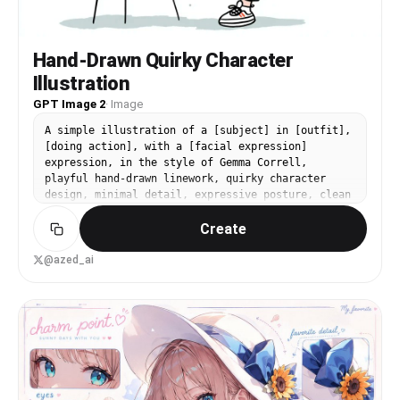
Hand-Drawn Quirky Character
Illustration
GPT Image 2
·
Image
A simple illustration of a [subject] in [outfit],
[doing action], with a [facial expression]
expression, in the style of Gemma Correll,
playful hand-drawn linework, quirky character
design, minimal detail, expressive posture, clean
white background, charming editorial illustration
Create
feel
@azed_ai