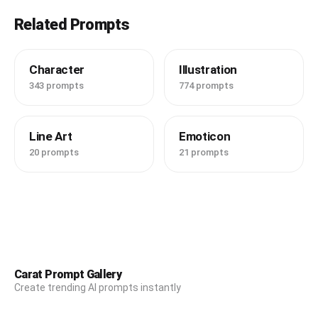
Related Prompts
Character
Illustration
343 prompts
774 prompts
Line Art
Emoticon
20 prompts
21 prompts
Carat Prompt Gallery
Create trending AI prompts instantly