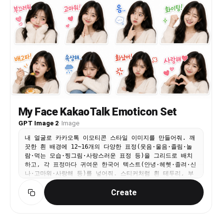
My Face KakaoTalk Emoticon Set
GPT Image 2
·
Image
내 얼굴로 카카오톡 이모티콘 스타일 이미지를 만들어줘. 깨
끗한 흰 배경에 12~16개의 다양한 표정(웃음·울음·졸림·놀
람·먹는 모습·찡그림·사랑스러운 표정 등)을 그리드로 배치
하고, 각 표정마다 귀여운 한국어 텍스트(안녕·헤헷·졸려·신
나·고마워·사랑해 등)를 넣어줘. 스티커처럼 흰 테두리, 부
드러운 색감, 미니 이모지 포함. 실사 기반에 귀엽고 따뜻한
Create
느낌.