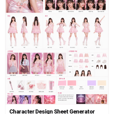
のように並べるのではなく、 雑誌の特集ページ、デザイン解剖
図、ファンが作った愛のある分析ボードのように、 美しく、可
愛く、少し偏愛を感じるレイアウトにしてください。 配置する
パネル例： ・瞳のアップ：この子らしさが宿る目元 ・髪の流
れ：シルエットを決める毛束 ・手元：仕草に出る性格 ・表情
差分：微笑み、照れ、少し不機嫌、無防備な顔 ・衣装の推しポ
イント：リボン、袖、襟、装飾、素材感 ・一番かわいい角度：
顔の向き、視線、首の傾き ・小物やモチーフ：その子の世界観
を象徴する要素 各パネルは、キャラクターの魅力を強調するた
めの拡大カットとして描いてください。 パーツだけを無機質に
切り抜くのではなく、 「ここが好き」と思わせるような温度感
のある見せ方にしてください。 画面内には短い注釈風のラベル
を入れてもよいですが、 長文説明ではなく、短い見出しや記号
的なデザインにしてください。 例： “eyes” “hair flow”
“gesture” “best angle” “favorite detail” “charm
point” “soft expression” “tiny habit” 文字は主役に
しすぎず、あくまでデザイン要素として扱ってください。 読ま
せる資料ではなく、見た瞬間に「この子、可愛い」と伝わるビジ
ュアルにしてください。 デザイン全体は、可愛い研究ノート、
キャラクター愛の解剖図、ファッション誌の分析ページ、公式ア
ートブックの特集ページを合わせたような雰囲気。 背景はシン
プルで清潔感があり、キャラクターの色に合わせた淡いグラデー
ション、紙面風の余白、細い罫線、半透明のパネル、手書き風の
丸囲み、矢印、ハート、小さな装飾を使ってください。 重要：
Character Design Sheet Generator
キャラクターを単に説明しないこと。 身長、年齢、能力、所