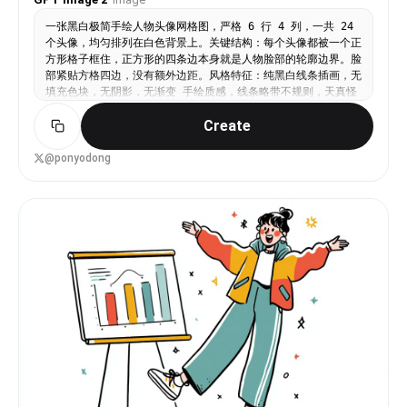
一张黑白极简手绘人物头像网格图，严格 6 行 4 列，一共 24
个头像，均匀排列在白色背景上。关键结构：每个头像都被一个正
方形格子框住，正方形的四条边本身就是人物脸部的轮廓边界。脸
部紧贴方格四边，没有额外边距。风格特征：纯黑白线条插画，无
填充色块，无阴影，无渐变 手绘质感，线条略带不规则，天真怪
趣的编辑插画风格 极简五官：圆点眼睛、小圆圈眼睛、短线眉
Create
毛、小点鼻子、直线嘴巴、小微笑、小难过嘴、困倦眼、惊讶O型
嘴、面无表情 发型以线条勾勒：波浪线刘海、卷曲线条发、中分
帘子发、平头短线、斜刘海、漩涡卷发、条纹发、扇贝状刘海 部
@ponyodong
分人物有圆眼镜、方眼镜、胡子、雀斑、闭眼、X形眼 人物表情
各异：开心、难过、困惑、困倦、惊讶、面无表情 整体风格接近
手绘人物图鉴，几何、克制、天真但不松散，平面化，高对比度，
无颜色，无背景装饰，无写实细节。