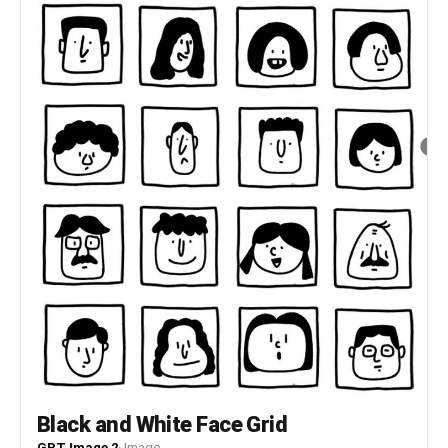
Black and White Face Grid
GPT Image 2
·
Image