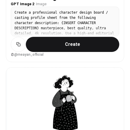
属、武器説明などの設定資料的な情報は不要です。 描くべきな
GPT Image 2
·
Image
のはスペックではなく、 “好きになる理由”です。 キャラクタ
Create a professional character design board /
ー本人の魅力が最優先。 パネルや注釈が多すぎて主役が埋もれ
casting profile sheet from the following
ないようにしてください。 中央のキャラクターは必ず最も可愛
character description: {INSERT CHARACTER
く、最も完成度高く描いてください。 全体の印象： cute
DESCRIPTION} masterpiece, best quality, ultra
character charm analysis sheet, visual breakdown
detailed, 4k resolution. Use a high-end editorial
of cuteness, not a character profile, not a model
layout and agency submission style. Build a
sheet, aesthetic design board, fan-favorite
Create
complete character sheet that works across live-
details, emotional attraction map, soft editorial
action, anime, and 3D concepts. Include: -
layout, official artbook style, clean anime
character name and short profile - age, height,
@rneayan_official
illustration, beautiful eyes, expressive hands,
role, affiliation, personality keywords - main
flowing hair, adorable pose, best angle, lovable
concept chart or role diagram - multiple facial
expression, fashion detail close-ups, delicate
expressions - full-body front / side / back views
annotations, soft pastel panels, refined graphic
- several key poses - styling variations and
design, high-quality anime illustration,
outfit details - signature props and accessories
commercial-level finish.
- color palette and mood board - handwritten-
style annotations or design notes where useful
[GLOBAL CONTROL PANEL] Target Language: {INSERT
LANGUAGE} Output Mode: {AUTO / LIVE-ACTION /
ANIME / 3D} Genre: {AUTO / IDOL / ACTOR / VILLAIN
/ DETECTIVE / FANTASY / SCI-FI / HISTORICAL /
etc} Tone Preset: {AUTO / DARK / BRIGHT / NEUTRAL
/ HIGH-FASHION / GRITTY / DREAMLIKE} Rendering
guidance: - photorealistic, cinematic lighting