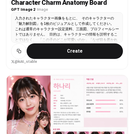
Character Charm Anatomy Board
GPT Image 2
·
Image
入力されたキャラクター画像をもとに、 そのキャラクターの
「魅力解剖図」を1枚のビジュアルとして作成してください。
これは通常のキャラクター設定資料、三面図、プロフィールシー
トではありません。 目的は、キャラクターの情報を説明するこ
とではなく、 「この子のどこが可愛いのか」「なぜ目を惹かれ
るのか」「どの部分に好きになる理由があるのか」を、 デザイ
Create
ン的・感情的に分解して見せることです。 入力画像からキャラ
クターの以下の魅力要素を丁寧に読み取ってください。 ・目の
形、瞳の色、目線の印象 ・髪の流れ、前髪、毛先、シルエット
@kiAI_stable
の可愛さ ・表情のクセ、微笑み方、照れ、無表情の中の感情
・手の仕草、指先、袖口との関係 ・衣装の好きポイント、リボ
ン、フリル、装飾、小物 ・首元、肩、袖、スカート、靴などの
見せ場 ・そのキャラクターが一番かわいく見える角度 ・全体
から感じる性格、雰囲気、守りたくなるポイント、惹かれる理由
中央にはキャラクターを大きく配置してください。 キャラクタ
ーはただ立たせるのではなく、 その子の魅力が最も伝わる角
度、ポーズ、表情で描いてください。 正面すぎる証明写真のよ
うな構図は禁止。 少し振り向く、手を口元に添える、袖をつま
む、髪を軽く押さえる、視線を少し外すなど、 “好きになる瞬
間”を切り取ったような自然で魅力的なポーズにしてください。
周囲には、キャラクターの魅力ポイントを分解した小さなクロー
ズアップパネルを配置してください。 ただし機械的な設定資料