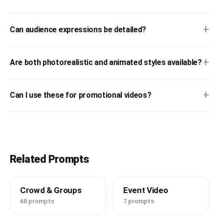
* 演出過剰なセット

* 高級レストラン

* 無機質な照明

+
Can audience expressions be detailed?
* 空いている屋台
+
Are both photorealistic and animated styles available?
+
Can I use these for promotional videos?
Related Prompts
Crowd & Groups
Event Video
68 prompts
7 prompts