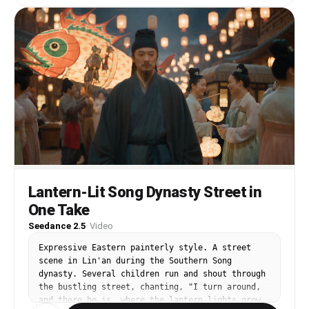
### 【00:02〜00:04】

高速な手持ちショット。

* 生地が鉄板に流し込まれる

* タコが素早く投入される

* 職人がたこ焼きを一気に回転させる

* 湯気が勢いよく立ち上る

* ソースが豪快にかけられる

調理ASMRが音楽に重なる。

---

Lantern-Lit Song Dynasty Street in
### 【00:04〜00:06】

One Take
Seedance 2.5
·
Video
広角追従ショット。

屋台に客が集まる。

Expressive Eastern painterly style. A street 
scene in Lin'an during the Southern Song 
* 現金や電子決済が素早く行われる

dynasty. Several children run and shout through 
* 焼きたてのたこ焼きが手渡される

the bustling street, chanting, "I turn around, 
* 浴衣姿の人々が行き交う

and there he is, where the lantern lights grow 