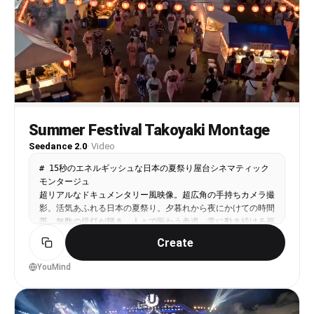
light. Colored laser beams sweep through haze 
and stage lights pulse behind her. She raises a 
drink can, cheering. Confetti rains down around 
the dancing crowd. Camera captures the energy 
from a low angle looking up at her against the 
light show.

Audio: massive crowd cheering, bass-heavy music 
thumping, confetti whooshing. No background 
Summer Festival Takoyaki Montage
music overlay.
Seedance 2.0
·
Video
# 15秒のエネルギッシュな日本の夏祭り屋台シネマティック
モンタージュ

超リアルなドキュメンタリー風映像。超広角の手持ちカメラ撮
影。活気あふれる日本の夏祭り。夕暮れから夜にかけての時間
帯。無数の提灯が輝き、人々で賑わう参道。常に動き続ける画
面。テンポの速い編集。本格的な調理ASMRと祭囃子が融合し
Create
た没入感のある映像。

YouMind
## 主役

熟練した日本人のたこ焼き職人。

汗をにじませながら、巨大なたこ焼き鉄板の前で休むことなく