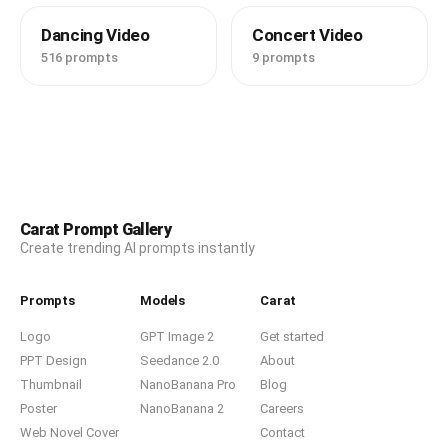
Dancing Video
Concert Video
516 prompts
9 prompts
Carat Prompt Gallery
Create trending AI prompts instantly
Prompts
Models
Carat
Logo
GPT Image 2
Get started
PPT Design
Seedance 2.0
About
Thumbnail
NanoBanana Pro
Blog
Poster
NanoBanana 2
Careers
Web Novel Cover
Contact