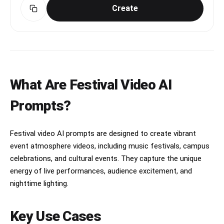
dim." The camera follows the children as they 
Create
祭りの賑やかな話し声。

run, sweeping past the lively street. The camera 
then tilts up to reveal Xin Qiji from @Image 1. 
遠くで太鼓の音。

Xin Qiji turns his head, and in the distance 
stands a man among the fading lantern lights. 
---

The shot stays continuous throughout.
### 【00:06〜00:08】

What Are Festival Video AI
高速モンタージュ。

Prompts?
* 青のりが舞う

* かつお節が踊る

* ソースが光を反射する

* 職人が高速でたこ焼きを回す

Festival video AI prompts are designed to create vibrant
* 子供が熱々のたこ焼きを頬張る

event atmosphere videos, including music festivals, campus
* 浴衣姿のカップルが笑顔を見せる

celebrations, and cultural events. They capture the unique
energy of live performances, audience excitement, and
祭囃子がさらに盛り上がる。

nighttime lighting.
---

### 【00:08〜00:10】

Key Use Cases