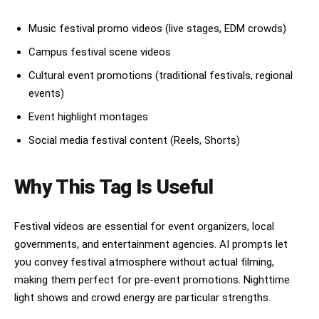
屋台内部から外を見たローアングルショット。

職人は休むことなく焼き続ける。

Music festival promo videos (live stages, EDM crowds)
目の前には長い行列。

提灯の暖かい光が汗を照らす。

Campus festival scene videos
鉄板の熱気がリアルに伝わる。

Cultural event promotions (traditional festivals, regional
---

events)
### 【00:10〜00:12】

Event highlight montages
Social media festival content (Reels, Shorts)
音楽のリズムに合わせた超高速カット。

* たこ焼きを回す

Why This Tag Is Useful
* ソースを塗る

* 青のりを振る

* 客が笑顔になる

* 商品を渡す

Festival videos are essential for event organizers, local
* 湯気がレンズを覆う

governments, and entertainment agencies. AI prompts let
* 完成したたこ焼きの超接写

you convey festival atmosphere without actual filming,
---

making them perfect for pre-event promotions. Nighttime
light shows and crowd energy are particular strengths.
### 【00:12〜00:15】
