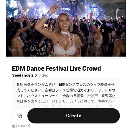
焼き続けている。

手元の動きは驚くほど速く正確。

鉄板から立ち上る湯気と香ばしい煙。

周囲にはソース、青のり、かつお節が並び、祭りの熱気に包ま
れている。

## 音楽

動画開始と同時に祭囃子が始まる。

和太鼓、笛、鐘の音がリズミカルに響く。

動画全体を通して明るく高揚感のある祭りの雰囲気が続く。

---

EDM Dance Festival Live Crowd
### 【00:00〜00:02】

Seedance 2.0
·
Video
フックショット。

超広角レンズによるセルフィー風クローズアップ。

参照画像をランダム選び、EDMダンスフェスのライブ映像を作
たこ焼き職人が鉄板の前に立ち、その横で湯気が勢いよく立ち
成してください。音響はフェス仕様で迫力があり、リアルサウ
上る。

ンド、ハウスミュージック、会場の反響音、掛け声、観客席た
広角レンズ特有の迫力ある遠近感。

ちは手を大きく上げ下げしたり、カメラに対して、両手でハー
祭囃子が即座に始まる。

トマーク、ウインク、手を振るなどをして、体を揺らして踊
背景には提灯の灯りと大勢の祭り客。

り、熱狂している。偶にドローンカメラによる上空からの映像
Create
子供たちの歓声。

やDJブースの映像に切り替わる。
YouMind
---
