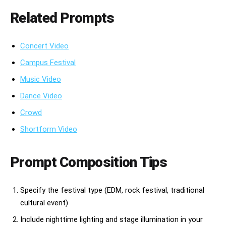
ラストシーン。

Related Prompts
祭りの中心を見渡す超広角シネマティックショット。

無数の提灯。

Concert Video
行き交う浴衣姿の人々。

屋台の煙。

Campus Festival
祭囃子。

職人は最後まで高速でたこ焼きを焼き続けている。

Music Video
カメラはゆっくり後退しながら、熱気あふれる日本の夏祭り全
体を映し出す。

Dance Video
Crowd
---

Shortform Video
## 映像スタイル

* Netflixドキュメンタリー品質

Prompt Composition Tips
* 超リアルなシネマティック映像

* 手持ちカメラによる臨場感

* 日本の夏祭りの本物の空気感

Specify the festival type (EDM, rock festival, traditional
* 暖かい提灯の光

* ダイナミックな編集

cultural event)
* 豊かな湯気と煙の表現

* 高密度な群衆表現

Include nighttime lighting and stage illumination in your