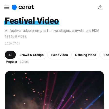
Festival Video
AI festival video prompts for live stages, crowds, and EDM
festival vibes.
2026.07.01
All
Crowd & Groups
Event Video
Dancing Video
See
Popular
Latest
·