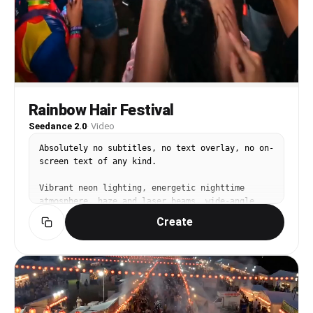
Rainbow Hair Festival
Seedance 2.0
·
Video
Absolutely no subtitles, no text overlay, no on-
screen text of any kind.

Vibrant neon lighting, energetic nighttime 
atmosphere, haze and laser beams, wide-angle 
concert photography. Saturated vivid colors.

Create
@Image1 is a woman with long rainbow-colored 
hair — blue, green, pink gradient.

@Image1 stands in the middle of a massive 
outdoor music festival crowd. She sways to 
music, rainbow hair flowing and catching neon 