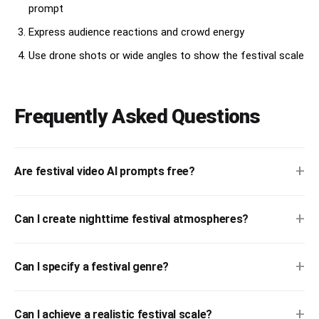
prompt
## 音声

Express audience reactions and crowd energy
* 和太鼓

Use drone shots or wide angles to show the festival scale
* 笛

* 鐘

* 祭囃子

* 調理ASMR

Frequently Asked Questions
* 人々の話し声

* 子供の歓声

* 屋台の呼び込み

* 鉄板の焼ける音

+
Are festival video AI prompts free?
## ネガティブプロンプト

* 静かな環境

+
Can I create nighttime festival atmospheres?
* 人が少ない祭り

* 現代的なフードコート

* 室内撮影

* 活気のない表情

+
Can I specify a festival genre?
* スローテンポな編集

* ぼやけた映像

* アニメ風表現

+
Can I achieve a realistic festival scale?
* カートゥーン風表現
